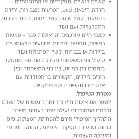
קשיים רגשיים, תפקודיים או התנהגותיים
–
חרדה, דיכאון, ocd, הפרעות מצב רוח, ירידה
בתפקוד, קשיי שינה, קשיי ויסות, בידוד חברתי,
התפרצויות זעם ועוד
מצבי חיים מורכבים וטראומות עבר
– פגיעות
רגשיות, גופניות ומיניות, אירועים טראומטיים
בילדות או בבגרות, קשיי הסתגלות ועוד
טיפול זוגי ומשפחתי והדרכת הורים
– מתמקד
ביחסים בין בני זוג, בין בני המשפחה ובין
הורים לילדים, הקשורים בהתמודדות עם
אתגרים בתקשורת וקונפליקטים.
מטרת הטיפול:
לשפר את איכות חייו והרווחה הנפשית של האדם
ולפתח התמודדות יעילה יותר בעתות משבר.
התהליך הטיפולי תורם להפחתת המצוקה, גיוס
כוחות ושיפור התפקוד היומיומי, החוזק הפנימי
והערכה העצמית.